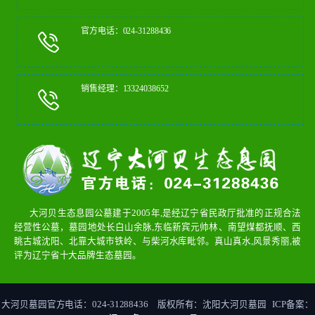
官方电话：024-31288436
销售经理：13324038652
大河贝生态息园公墓建于2005年,是经辽宁省民政厅批准的正规合法
经营性公墓，墓园地处长白山余脉,东临新宾元帅林、南望煤都抚顺、西
眺古城沈阳、北靠大城市铁岭、与柴河水库毗邻。真山真水,风景秀丽,被
评为辽宁省十大品牌生态墓园。
大河贝墓园官方电话：024-31288436 版权所有：沈阳大河贝墓园 ICP备案：