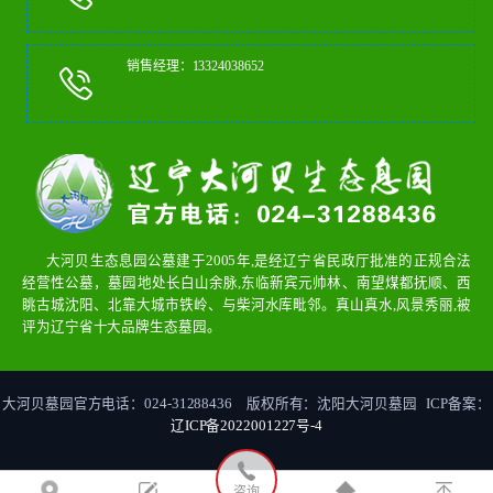
销售经理：13324038652
大河贝生态息园公墓建于2005年,是经辽宁省民政厅批准的正规合法
经营性公墓，墓园地处长白山余脉,东临新宾元帅林、南望煤都抚顺、西
眺古城沈阳、北靠大城市铁岭、与柴河水库毗邻。真山真水,风景秀丽,被
评为辽宁省十大品牌生态墓园。
大河贝墓园官方电话：024-31288436 版权所有：沈阳大河贝墓园 ICP备案：
辽ICP备2022001227号-4
咨询