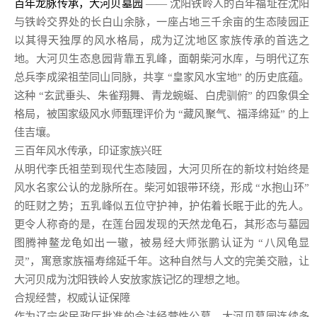
百年龙脉传承，大河贝墓园
—— 沈阳铁岭人的百年福址在沈阳
与铁岭交界处的长白山余脉，一座占地三千余亩的生态陵园正
以其得天独厚的风水格局，成为辽沈地区家族传承的首选之
地。大河贝生态息园背靠五乳峰，面朝柴河水库，与明代辽东
总兵李成梁祖茔同山同脉，共享 “皇家风水宝地” 的历史底蕴。
这种 “玄武垂头、朱雀翔舞、青龙蜿蜒、白虎驯俯” 的四象俱全
格局，被国家级风水师甄理评价为 “藏风聚气、福泽绵延” 的上
佳吉壤。
三百年风水传承，印证家族兴旺
从明代李氏祖茔到现代生态陵园，大河贝所在的新坟村始终是
风水名家公认的龙脉所在。柴河如银带环绕，形成 “水抱山环”
的旺财之势；五乳峰似五位守护神，护佑着长眠于此的先人。
更令人称奇的是，在莲台园发现的天然龙龟石，其形态与墓园
图腾神鳌龙龟如出一辙，被易经大师张鹏认证为 “八风龟显
灵”，寓意家族福寿绵延千年。这种自然与人文的完美交融，让
大河贝成为沈阳铁岭人安放家族记忆的理想之地。
合规经营，权威认证保障
作为辽宁省民政厅批准的合法经营性公墓，大河贝墓园连续多