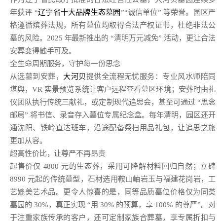
年获评 “
辽宁省十大品牌生态墓园
”“诚信单位” 等荣誉。园区严
格遵循殡葬法规，所有墓位均取得合法产权证书，杜绝非法公
墓的风险。2025 年最新推出的 “清明万元减免” 活动，更让合法
安葬变得触手可及。
全生命周期服务，守护每一份思念
从选墓到安葬，
大河贝
提供全流程无忧服务：专业风水师陪同
堪舆，VR 实景预览系统让客户远程查看墓区环境；安葬时由礼
仪团队执行传统三献礼，或定制现代追思会，甚至可通过 “思念
邮局” 将书信、录音存入墓位专属纪念盒。每年清明，园区还开
通沈阳、铁岭直达班车，沿途配备祭扫用品礼包，让追思之旅
更加从容。
超高性价比，让尊严不再昂贵
起售价仅 4800 元的生态葬，采用可降解材料回归自然；立碑
8990 元起的传统墓型，石材选用鞍山岫岩玉与福建花岗岩，工
艺媲美艺术品。更令人惊喜的是，同等品质墓位价格仅为同类
墓园的 30%，真正实现 “用 30% 的预算，享 100% 的尊严”。对
于注重家族传承的客户，还可定制家族合葬墓，享专属折扣与